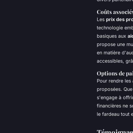
Coûts associés
Les
prix des pr
technologie emb
basiques aux
ai
propose une mul
en matière d'aud
accessibles, gr
Options de pa
Pour rendre les
proposées. Que 
s'engage à offr
financières ne s
le fardeau tout 
Témoignage