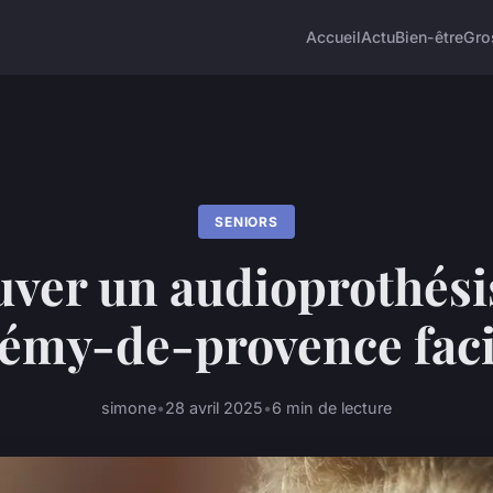
Accueil
Actu
Bien-être
Gro
SENIORS
ver un audioprothési
rémy-de-provence fac
simone
•
28 avril 2025
•
6 min de lecture