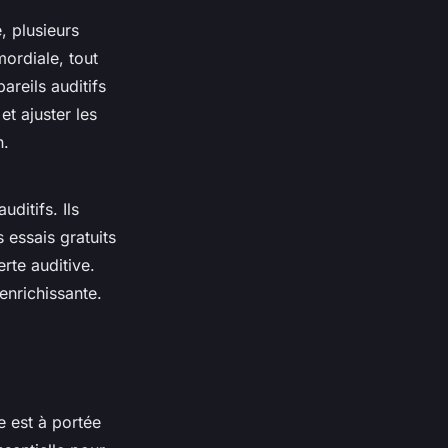
, plusieurs
mordiale, tout
reils auditifs
t ajuster les
n.
ditifs. Ils
 essais gratuits
rte auditive.
enrichissante.
 est à portée