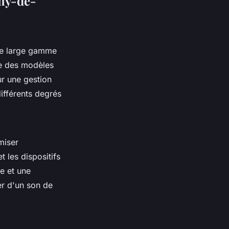
émy-de-
e large gamme
ve des modèles
ur une gestion
ifférents degrés
miser
t les dispositifs
e et une
er d'un son de