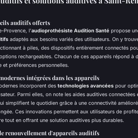
uditifs et solutions auditives à Saint-R
ils auditifs offerts
-Provence, l'
audioprothésiste Audition Santé
propose un
tifs
adaptés aux besoins variés des utilisateurs. On y trou
nctionnant à piles, des dispositifs entièrement connectés po
s options rechargeables. Chacun de ces appareils répond à d
e et préférences personnelles.
modernes intégrées dans les appareils
odernes incorporent des
technologies avancées
pour opti
isateur. Parmi elles, on note les aides auditives connectées e
i simplifient le quotidien grâce à une connectivité amélioré
ngée. Ces innovations permettent aux utilisateurs de profit
re tout en offrant une solution auditives plus durables.
le renouvellement d'appareils auditifs