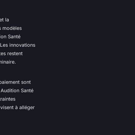
et la
es modèles
ion Santé
 Les innovations
tes restent
minaire.
 paiement sont
 Audition Santé
raintes
visent à alléger