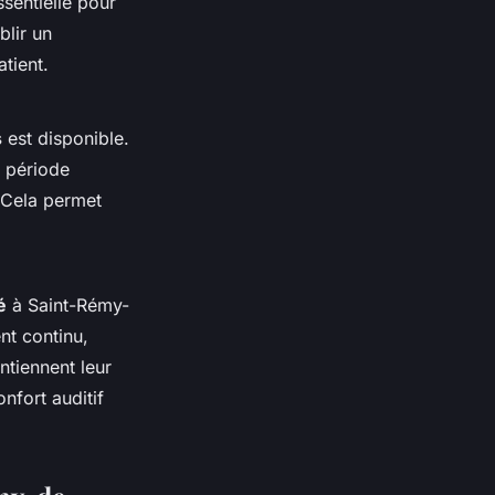
ssentielle pour
blir un
tient.
s
est disponible.
e période
. Cela permet
é
à Saint-Rémy-
t continu,
ntiennent leur
nfort auditif