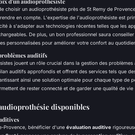
oix d'un audioprothésiste
 de choisir un audioprothésiste près de St Remy de Provence
prendre en compte. L'expertise de l'audioprothésiste est pri
é à s'adapter aux technologies récentes telles que les appa
hargeables. De plus, un bon professionnel saura conseiller e
ves personnalisées pour améliorer votre confort au quotidie
 problèmes auditifs
istes jouent un rôle crucial dans la gestion des problèmes au
ilan auditifs approfondis et offrent des services tels que des
antissant ainsi une solution optimale pour chaque type de pe
mettent de rester connecté et de garder une qualité de vie 
'audioprothésie disponibles
uditives
e-Provence, bénéficier d'une
évaluation auditive
rigoureuse