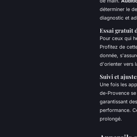
de main.
Auditi
déterminer le de
diagnostic et ad
Essai gratuit 
Pour ceux qui hé
Profitez de cett
donnée, s'assure
d'orienter vers 
Suivi et ajust
Une fois les appa
de-Provence se
garantissant des
performance. Ce
prolongé.