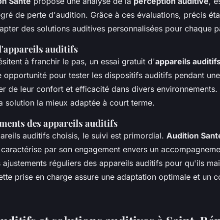
on Santé
propose une analyse de la
perception auditive
, e
gré de perte d'audition. Grâce à ces évaluations, précis éta
apter des solutions auditives personnalisées pour chaque pa
d'appareils auditifs
sitent à franchir le pas, un essai gratuit d'
appareils auditif
e opportunité pour tester les dispositifs auditifs pendant un
r de leur confort et efficacité dans divers environnements
la solution la mieux adaptée à court terme.
ements des appareils auditifs
reils auditifs choisis, le suivi est primordial.
Audition Sant
 caractérise par son engagement envers un accompagnemen
 ajustements réguliers des appareils auditifs pour qu'ils mai
tte prise en charge assure une adaptation optimale et un co