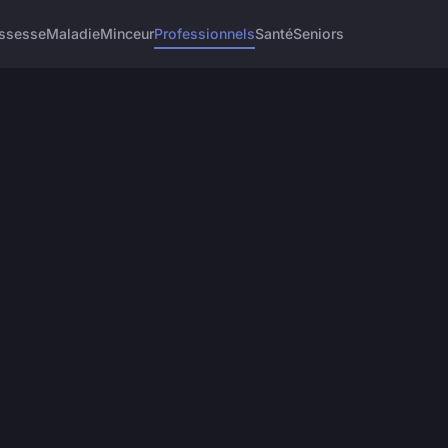
ssesse
Maladie
Minceur
Professionnels
Santé
Seniors