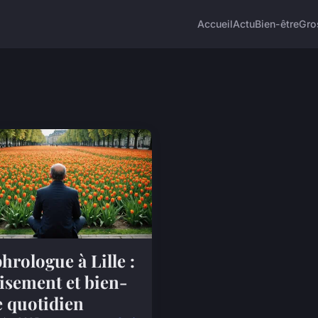
Accueil
Actu
Bien-être
Gro
hrologue à Lille :
isement et bien-
e quotidien