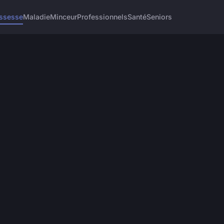
ssesse
Maladie
Minceur
Professionnels
Santé
Seniors