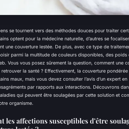
gens se tournent vers des méthodes douces pour traiter cer
tains optent pour la médecine naturelle, d’autres se focalise
sant une couverture lestée. De plus, avec ce type de traiteme
hoisir parmi la multitude de couleurs disponibles, des poids e
 web. Vous vous posez sûrement la question, comment une c
à retrouver la santé ? Effectivement, la couverture pondérée
tains maux, mais vous devez consulter l’avis d’un expert en
ésagréments par rapports aux interactions. Découvrons dans
aladies qui peuvent être soulagées par cette solution et co
votre organisme.
t les affections susceptibles d’être soula