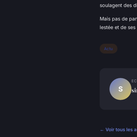
soulagent des di
Mais pas de pan
lestée et de ses
Actu
EC
S
s
← Voir tous les a