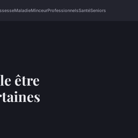
ssesse
Maladie
Minceur
Professionnels
Santé
Seniors
le être
rtaines