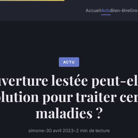
Accueil
Actu
Bien-être
Gro
ACTU
verture lestée peut-el
lution pour traiter ce
maladies ?
simone
•
30 avril 2023
•
2 min de lecture