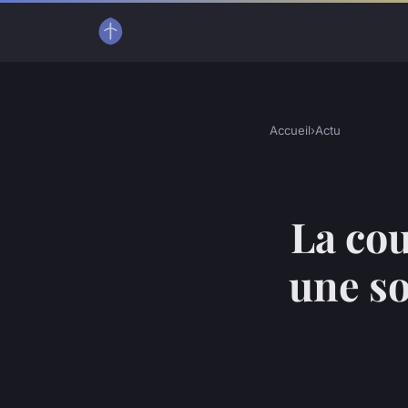
Accueil
›
Actu
La cou
une so