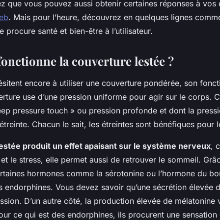
ez que vous pouvez aussi obtenir certaines réponses à vos 
web
. Mais pour l’heure, découvrez en quelques lignes comme
 procure santé et bien-être à l’utilisateur.
nctionne la couverture lestée ?
ésitent encore à utiliser une couverture pondérée, son fonc
erture use d’une pression uniforme pour agir sur le corps. 
eep pressure touch » ou pression profonde et dont la pressi
étreinte. Chacun le sait, les étreintes sont bénéfiques pour 
estée produit un effet apaisant sur le système nerveux
, 
é et le stress, elle permet aussi de retrouver le sommeil. Grâc
ertaines hormones comme la sérotonine ou l’hormone du bon
es endorphines. Vous devez savoir qu’une sécrétion élevée d
ssion. D’un autre côté, la production élevée de mélatonine 
ur ce qui est des endorphines, ils procurent une sensation 