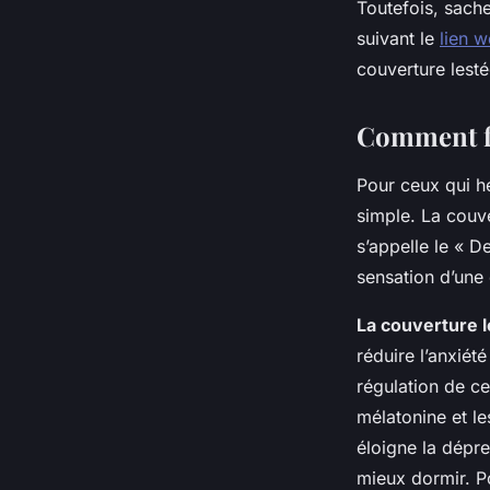
Toutefois, sach
suivant le
lien 
couverture lestée
Comment fo
Pour ceux qui h
simple. La couv
s’appelle le « D
sensation d’une 
La couverture l
réduire l’anxiét
régulation de c
mélatonine et l
éloigne la dépre
mieux dormir. Po