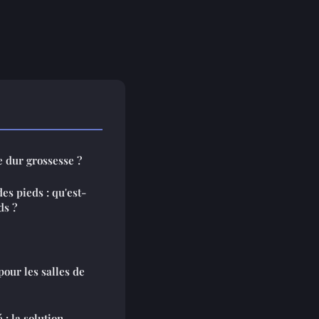
e dur grossesse ?
es pieds : qu'est-
ds ?
pour les salles de
 : la solution