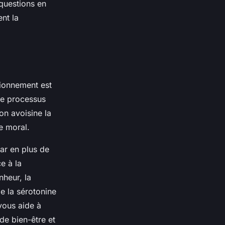
questions en
nt la
tionnement est
Ce processus
on avoisine la
le moral.
car en plus de
e à la
heur, la
e la sérotonine
vous aide à
de bien-être et